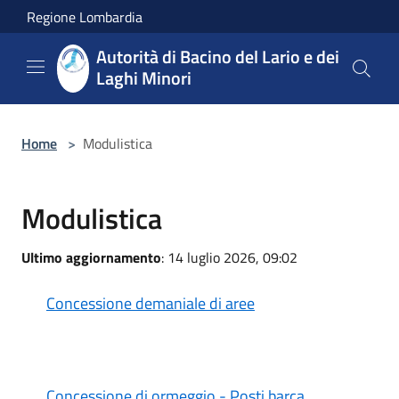
Salta al contenuto principale
Regione Lombardia
Autorità di Bacino del Lario e dei
Laghi Minori
Home
>
Modulistica
Modulistica
Ultimo aggiornamento
: 14 luglio 2026, 09:02
Concessione demaniale di aree
Concessione di ormeggio - Posti barca