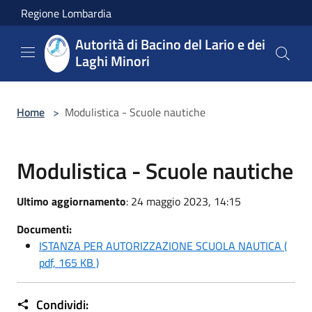
Salta al contenuto principale
Regione Lombardia
Autorità di Bacino del Lario e dei
Laghi Minori
Home
>
Modulistica - Scuole nautiche
Modulistica - Scuole nautiche
Ultimo aggiornamento
: 24 maggio 2023, 14:15
Documenti:
ISTANZA PER AUTORIZZAZIONE SCUOLA NAUTICA (
pdf, 165 KB )
Condividi: