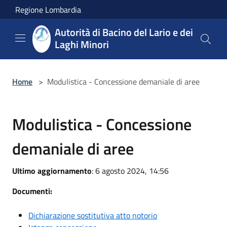
Salta al contenuto principale
Regione Lombardia
Autorità di Bacino del Lario e dei
Laghi Minori
Home
>
Modulistica - Concessione demaniale di aree
Modulistica - Concessione
demaniale di aree
Ultimo aggiornamento
: 6 agosto 2024, 14:56
Documenti:
Dichiarazione sostitutiva atto notorio