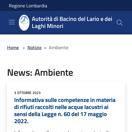
Salta al contenuto principale
Regione Lombardia
Autorità di Bacino del Lario e dei
Laghi Minori
Home
>
Notizie
>
Ambiente
News: Ambiente
3 OTTOBRE 2023
Informativa sulle competenze in materia
di rifiuti raccolti nelle acque lacustri ai
sensi della Legge n. 60 del 17 maggio
2022.