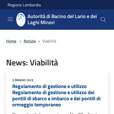
Salta al contenuto principale
Regione Lombardia
Autorità di Bacino del Lario e dei
Laghi Minori
Home
>
Notizie
>
Viabilità
News: Viabilità
3 MAGGIO 2023
Regolamento di gestione e utilizzo
Regolamento di gestione e utilizzo dei
pontili di sbarco e imbarco e dei pontili di
ormeggio temporaneo