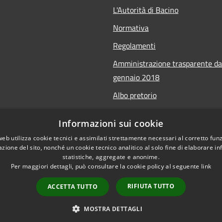
L'Autorità di Bacino
Normativa
Regolamenti
Amministrazione trasparente da
gennaio 2018
Albo pretorio
Calendario Manifestazioni nauti
Informazioni sui cookie
Accessibilità sito
web utilizza cookie tecnici e assimilati strettamente necessari al corretto fu
azione del sito, nonché un cookie tecnico analitico al solo fine di elaborare i
statistiche, aggregate e anonime.
Per maggiori dettagli, può consultare la cookie policy al seguente
link
RIFIUTA TUTTO
ACCETTA TUTTO
l sito
Copyright © 2026 • Autorità di Ba
MOSTRA DETTAGLI