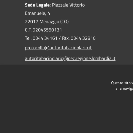
Sede Legale:
Piazzale Vittorio
Emanuele, 4
22017 Menaggio (CO)
C.F. 92045550131
Tel. 0344.34161 / Fax. 0344.32816
protocollo@autoritabacinolario.it
autoritabacinolario@pec.regione.lombardia.it
Questo sito 
alla navig
RSS
Accessibilità
Privacy
Cookie
Mappa de