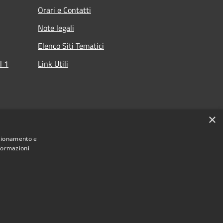
Orari e Contatti
Note legali
Elenco Siti Tematici
l 1
Link Utili
che
×
nzionamento e
nformazioni
Municipium
cino del Lario e dei Laghi Minori • Powered by
Accesso redazione
•