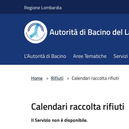
Salta al contenuto principale
Regione Lombardia
Autorità di Bacino del L
L'Autorità di Bacino
Aree Tematiche
Servizi
Home
>
Rifiuti
>
Calendari raccolta rifiuti
Calendari raccolta rifiuti
Il Servizio non è disponibile.