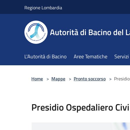
Salta al contenuto principale
Regione Lombardia
Autorità di Bacino del L
L'Autorità di Bacino
Aree Tematiche
Servizi
Home
>
Mappe
>
Pronto soccorso
>
Presidio
Presidio Ospedaliero Civi