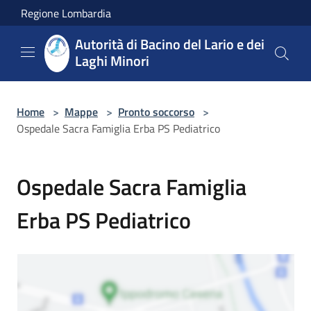
Salta al contenuto principale
Regione Lombardia
Autorità di Bacino del Lario e dei
Laghi Minori
Home
>
Mappe
>
Pronto soccorso
>
Ospedale Sacra Famiglia Erba PS Pediatrico
Ospedale Sacra Famiglia
Erba PS Pediatrico