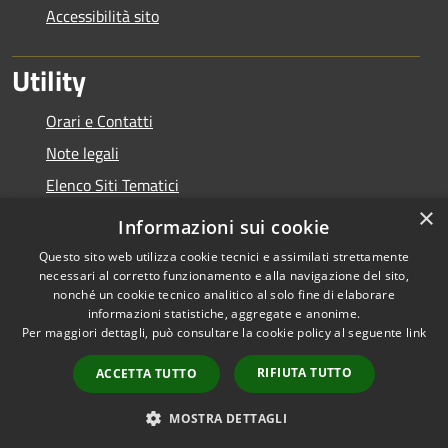
Accessibilità sito
Utility
Orari e Contatti
Note legali
Elenco Siti Tematici
×
Link Utili
Informazioni sui cookie
Questo sito web utilizza cookie tecnici e assimilati strettamente
necessari al corretto funzionamento e alla navigazione del sito,
nonché un cookie tecnico analitico al solo fine di elaborare
informazioni statistiche, aggregate e anonime.
RSS
Copyright © 2026 • Autorità di
Per maggiori dettagli, può consultare la cookie policy al seguente
link
Accessibilità
Bacino del Lario e dei Laghi
Privacy
Minori • Powered by
RIFIUTA TUTTO
ACCETTA TUTTO
Cookie
Municipium
Accesso
•
Mappa del sito
redazione
MOSTRA DETTAGLI