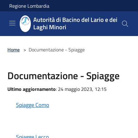
Salta al contenuto principale
Regione Lombardia
Autorità di Bacino del Lario e dei
Laghi Minori
Home
>
Documentazione - Spiagge
Documentazione - Spiagge
Ultimo aggiornamento
: 24 maggio 2023, 12:15
Spiagge Como
Spiagge Lecco