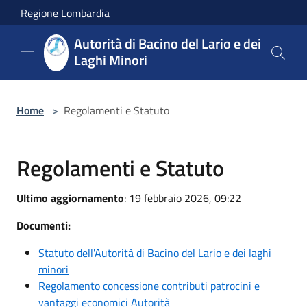
Salta al contenuto principale
Regione Lombardia
Autorità di Bacino del Lario e dei
Laghi Minori
Home
>
Regolamenti e Statuto
Regolamenti e Statuto
Ultimo aggiornamento
: 19 febbraio 2026, 09:22
Documenti:
S
tatuto dell'Autorità di Bacino del Lario e dei laghi
minori
Regolamento concessione contributi patrocini e
vantaggi economici Autorità