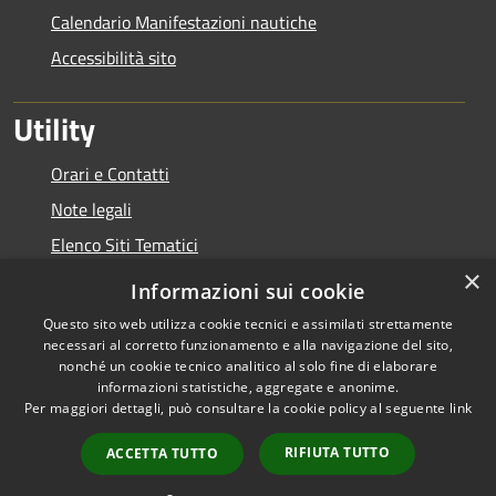
Calendario Manifestazioni nautiche
Accessibilità sito
Utility
Orari e Contatti
Note legali
Elenco Siti Tematici
×
Link Utili
Informazioni sui cookie
Questo sito web utilizza cookie tecnici e assimilati strettamente
necessari al corretto funzionamento e alla navigazione del sito,
nonché un cookie tecnico analitico al solo fine di elaborare
informazioni statistiche, aggregate e anonime.
RSS
Copyright © 2026 • Autorità di
Per maggiori dettagli, può consultare la cookie policy al seguente
link
Accessibilità
Bacino del Lario e dei Laghi
Privacy
Minori • Powered by
RIFIUTA TUTTO
ACCETTA TUTTO
Cookie
Municipium
Accesso
•