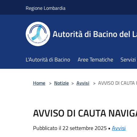
Salta al contenuto principale
Regione Lombardia
Autorità di Bacino del L
L'Autorità di Bacino
Aree Tematiche
Servizi
Home
>
Notizie
>
Avvisi
>
AVVISO DI CAUTA
AVVISO DI CAUTA NAVI
Pubblicato il 22 settembre 2025 •
Avvisi