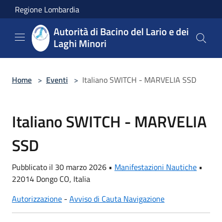
Salta al contenuto principale
Regione Lombardia
Autorità di Bacino del Lario e dei
Laghi Minori
Home
>
Eventi
>
Italiano SWITCH - MARVELIA SSD
Italiano SWITCH - MARVELIA
SSD
Pubblicato il 30 marzo 2026 •
Manifestazioni Nautiche
•
22014 Dongo CO, Italia
Autorizzazione
-
Avviso di Cauta Navigazione