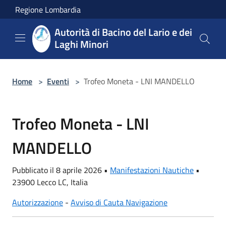
Salta al contenuto principale
Regione Lombardia
Autorità di Bacino del Lario e dei
Laghi Minori
Home
>
Eventi
>
Trofeo Moneta - LNI MANDELLO
Trofeo Moneta - LNI
MANDELLO
Pubblicato il 8 aprile 2026 •
Manifestazioni Nautiche
•
23900 Lecco LC, Italia
Autorizzazione
-
Avviso di Cauta Navigazione