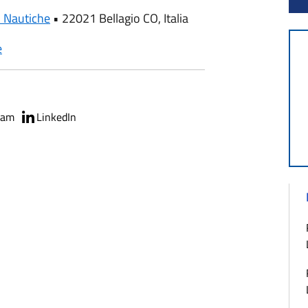
i Nautiche
•
22021 Bellagio CO, Italia
e
ram
LinkedIn