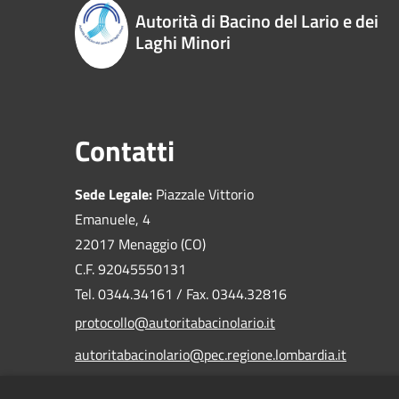
Autorità di Bacino del Lario e dei
Laghi Minori
Contatti
Sede Legale:
Piazzale Vittorio
Emanuele, 4
22017 Menaggio (CO)
C.F. 92045550131
Tel. 0344.34161 / Fax. 0344.32816
protocollo@autoritabacinolario.it
autoritabacinolario@pec.regione.lombardia.it