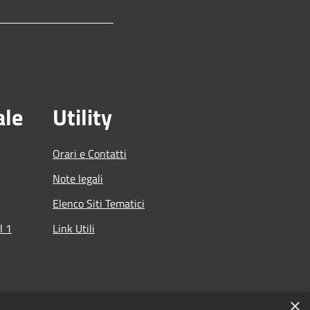
ale
Utility
Orari e Contatti
Note legali
Elenco Siti Tematici
l 1
Link Utili
che
×