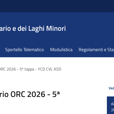
ario e dei Laghi Minori
Sportello Telematico
Modulistica
Regolamenti e St
 ORC 2026 - 5ª tappa - YCD CVL ASD
Ved
rio ORC 2026 - 5ª
d
2