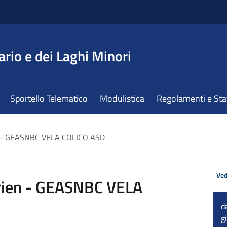
ario e dei Laghi Minori
Sportello Telematico
Modulistica
Regolamenti e St
en - GEASNBC VELA COLICO ASD
Ved
urien - GEASNBC VELA
d
g