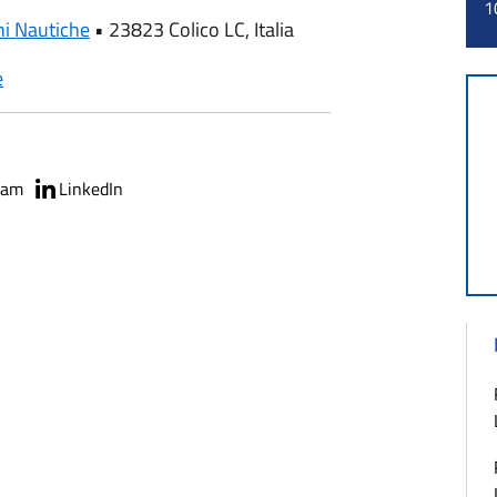
1
ni Nautiche
•
23823 Colico LC, Italia
e
ram
LinkedIn