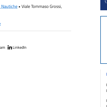
1
i Nautiche
•
Viale Tommaso Grossi,
e
ram
LinkedIn