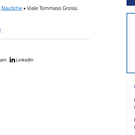
i Nautiche
•
Viale Tommaso Grossi,
e
ram
LinkedIn