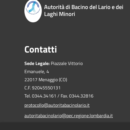
Autorità di Bacino del Lario e dei
Laghi Minori
Contatti
Sede Legale:
Piazzale Vittorio
Emanuele, 4
22017 Menaggio (CO)
C.F. 92045550131
Tel. 0344.34161 / Fax. 0344.32816
protocollo@autoritabacinolario.it
autoritabacinolario@pec.regione.lombardia.it