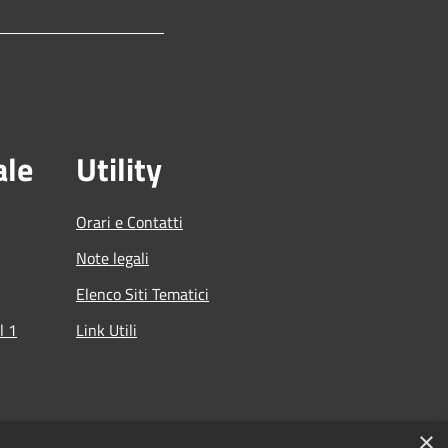
ale
Utility
Orari e Contatti
Note legali
Elenco Siti Tematici
l 1
Link Utili
che
×