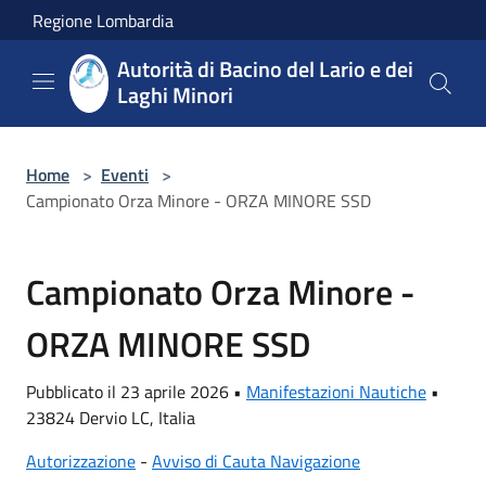
Salta al contenuto principale
Regione Lombardia
Autorità di Bacino del Lario e dei
Laghi Minori
Home
>
Eventi
>
Campionato Orza Minore - ORZA MINORE SSD
Campionato Orza Minore -
ORZA MINORE SSD
Pubblicato il 23 aprile 2026 •
Manifestazioni Nautiche
•
23824 Dervio LC, Italia
Autorizzazione
-
Avviso di Cauta Navigazione