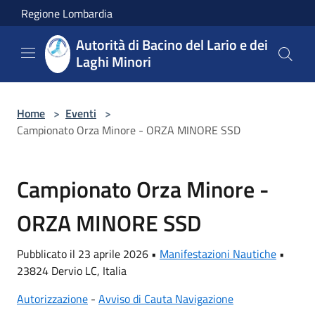
Salta al contenuto principale
Regione Lombardia
Autorità di Bacino del Lario e dei
Laghi Minori
Home
>
Eventi
>
Campionato Orza Minore - ORZA MINORE SSD
Campionato Orza Minore -
ORZA MINORE SSD
Pubblicato il 23 aprile 2026 •
Manifestazioni Nautiche
•
23824 Dervio LC, Italia
Autorizzazione
-
Avviso di Cauta Navigazione