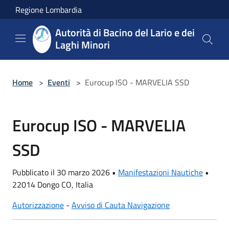
Salta al contenuto principale
Regione Lombardia
Autorità di Bacino del Lario e dei
Laghi Minori
Home
>
Eventi
>
Eurocup ISO - MARVELIA SSD
Eurocup ISO - MARVELIA
SSD
Pubblicato il 30 marzo 2026 •
Manifestazioni Nautiche
•
22014 Dongo CO, Italia
Autorizzazione
-
Avviso di Cauta Navigazione