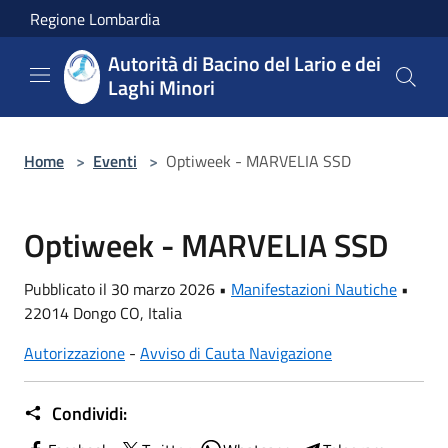
Salta al contenuto principale
Regione Lombardia
Autorità di Bacino del Lario e dei
Laghi Minori
Home
>
Eventi
>
Optiweek - MARVELIA SSD
Optiweek - MARVELIA SSD
Pubblicato il 30 marzo 2026 •
Manifestazioni Nautiche
•
22014 Dongo CO, Italia
Autorizzazione
-
Avviso di Cauta Navigazione
Condividi: