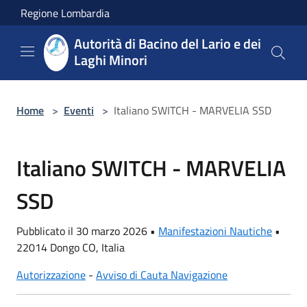
Salta al contenuto principale
Regione Lombardia
Autorità di Bacino del Lario e dei
Laghi Minori
Home
>
Eventi
>
Italiano SWITCH - MARVELIA SSD
Italiano SWITCH - MARVELIA
SSD
Pubblicato il 30 marzo 2026 •
Manifestazioni Nautiche
•
22014 Dongo CO, Italia
Autorizzazione
-
Avviso di Cauta Navigazione