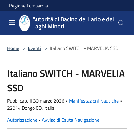
Salta al contenuto principale
Regione Lombardia
Autorità di Bacino del Lario e dei
Laghi Minori
Home
>
Eventi
>
Italiano SWITCH - MARVELIA SSD
Italiano SWITCH - MARVELIA
SSD
Pubblicato il 30 marzo 2026 •
Manifestazioni Nautiche
•
22014 Dongo CO, Italia
Autorizzazione
-
Avviso di Cauta Navigazione