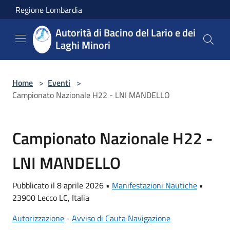
Salta al contenuto principale
Regione Lombardia
Autorità di Bacino del Lario e dei
Laghi Minori
Home
>
Eventi
>
Campionato Nazionale H22 - LNI MANDELLO
Campionato Nazionale H22 -
LNI MANDELLO
Pubblicato il 8 aprile 2026 •
Manifestazioni Nautiche
•
23900 Lecco LC, Italia
Autorizzazione
-
Avviso di Cauta Navigazione