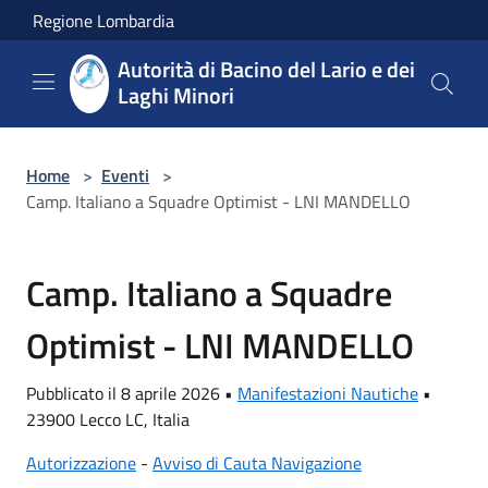
Salta al contenuto principale
Regione Lombardia
Autorità di Bacino del Lario e dei
Laghi Minori
Home
>
Eventi
>
Camp. Italiano a Squadre Optimist - LNI MANDELLO
Camp. Italiano a Squadre
Optimist - LNI MANDELLO
Pubblicato il 8 aprile 2026 •
Manifestazioni Nautiche
•
23900 Lecco LC, Italia
Autorizzazione
-
Avviso di Cauta Navigazione