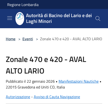
Salta al contenuto principale
Regione Lombardia
Autorità di Bacino del Lario e dei
Laghi Minori
Home
>
Eventi
>
Zonale 470 e 420 - AVAL ALTO LARIO
Zonale 470 e 420 - AVAL
ALTO LARIO
Pubblicato il 22 gennaio 2026 •
Manifestazioni Nautiche
•
22015 Gravedona ed Uniti CO, Italia
Autorizzazione
-
Avviso di Cauta Navigazione