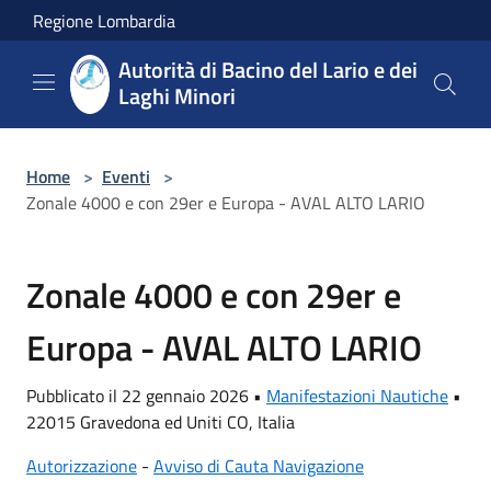
Salta al contenuto principale
Regione Lombardia
Autorità di Bacino del Lario e dei
Laghi Minori
Home
>
Eventi
>
Zonale 4000 e con 29er e Europa - AVAL ALTO LARIO
Zonale 4000 e con 29er e
Europa - AVAL ALTO LARIO
Pubblicato il 22 gennaio 2026 •
Manifestazioni Nautiche
•
22015 Gravedona ed Uniti CO, Italia
Autorizzazione
-
Avviso di Cauta Navigazione