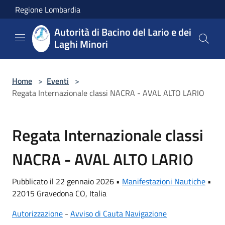
Salta al contenuto principale
Regione Lombardia
Autorità di Bacino del Lario e dei
Laghi Minori
Home
>
Eventi
>
Regata Internazionale classi NACRA - AVAL ALTO LARIO
Regata Internazionale classi
NACRA - AVAL ALTO LARIO
Pubblicato il 22 gennaio 2026 •
Manifestazioni Nautiche
•
22015 Gravedona CO, Italia
Autorizzazione
-
Avviso di Cauta Navigazione