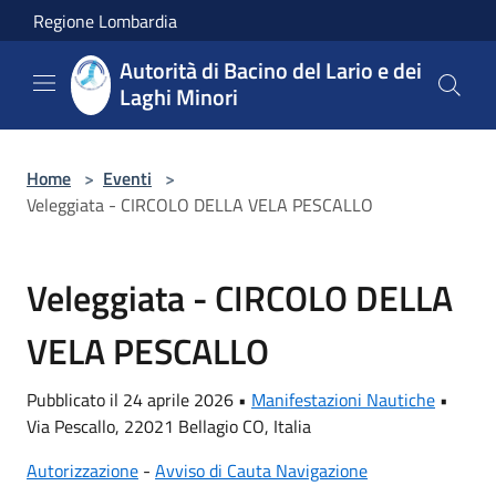
Salta al contenuto principale
Regione Lombardia
Autorità di Bacino del Lario e dei
Laghi Minori
Home
>
Eventi
>
Veleggiata - CIRCOLO DELLA VELA PESCALLO
Veleggiata - CIRCOLO DELLA
VELA PESCALLO
Pubblicato il 24 aprile 2026 •
Manifestazioni Nautiche
•
Via Pescallo, 22021 Bellagio CO, Italia
Autorizzazione
-
Avviso di Cauta Navigazione