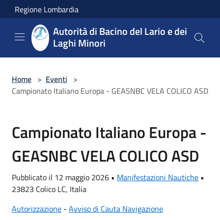
Salta al contenuto principale
Regione Lombardia
Autorità di Bacino del Lario e dei
Laghi Minori
Home
>
Eventi
>
Campionato Italiano Europa - GEASNBC VELA COLICO ASD
Campionato Italiano Europa -
GEASNBC VELA COLICO ASD
Pubblicato il 12 maggio 2026 •
Manifestazioni Nautiche
•
23823 Colico LC, Italia
Autorizzazione
-
Avviso di Cauta Navigazione