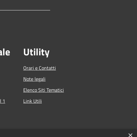
ale
Utility
Orari e Contatti
Note legali
Elenco Siti Tematici
l 1
Link Utili
che
×