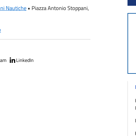
ni Nautiche
•
Piazza Antonio Stoppani,
e
ram
LinkedIn