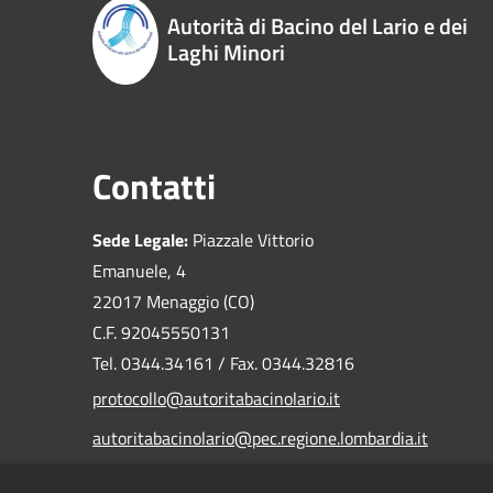
Autorità di Bacino del Lario e dei
Laghi Minori
Contatti
Sede Legale:
Piazzale Vittorio
Emanuele, 4
22017 Menaggio (CO)
C.F. 92045550131
Tel. 0344.34161 / Fax. 0344.32816
protocollo@autoritabacinolario.it
autoritabacinolario@pec.regione.lombardia.it