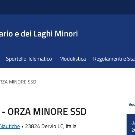
ario e dei Laghi Minori
Sportello Telematico
Modulistica
Regolamenti e St
 ORZA MINORE SSD
Ved
e - ORZA MINORE SSD
d
 Nautiche
•
23824 Dervio LC, Italia
2