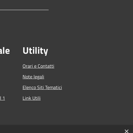
ale
Utility
Orari e Contatti
Note legali
Elenco Siti Tematici
l 1
Link Utili
che
×