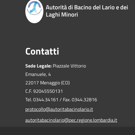
Autorità di Bacino del Lario e dei
Laghi Minori
Contatti
Sede Legale:
Piazzale Vittorio
Emanuele, 4
22017 Menaggio (CO)
C.F. 92045550131
Tel. 0344.34161 / Fax. 0344.32816
protocollo@autoritabacinolario.it
autoritabacinolario@pec.regione.lombardia.it